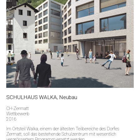
SCHULHAUS WALKA, Neubau
CH-Zermatt
Wettbewerb
2016
Im Ortsteil Walka, einem der ältesten Teilbereiche des Dorfes
Zermatt, soll das bestehende Schulzentrum mit wesentlich
vergrössertem Programm ersetzt werden.