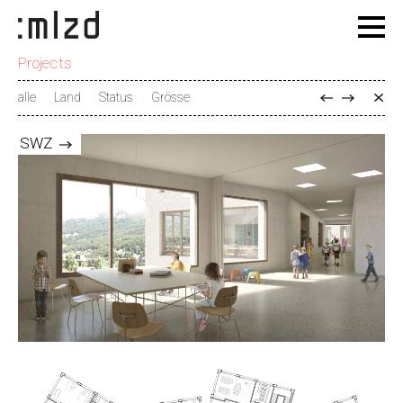
Projects
alle
Land
Status
Grösse
SWZ