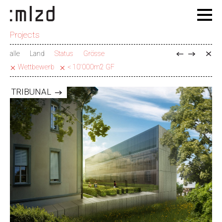
Projects
alle
Land
Status
Grösse
Wettbewerb
< 10'000m2 GF
TRIBUNAL