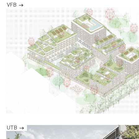
VFB
UTB