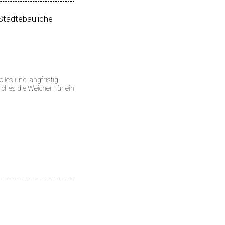
ädtebauliche
olles und langfristig
lches die Weichen für ein