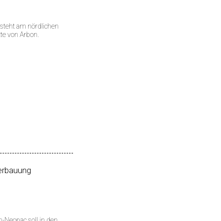
steht am nördlichen
te von Arbon.
rbauung
-Neopac soll in den