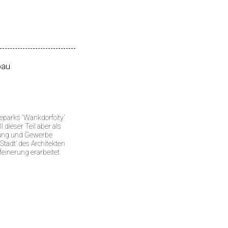
bau
beparks 'Wankdorfcity'
dieser Teil aber als
stung und Gewerbe
Stadt’ des Architekten
feinerung erarbeitet