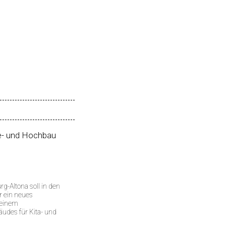
 und Hochbau
-Altona soll in den
r ein neues
 einem
des für Kita- und