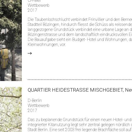
CH-Biel
Wettbewerb
2017
Die Taubenlochschlucht verbindet Frinvillier und den Berne
Stadtteil Bözingen, hindurch fliesst die Schüss als reissend
langgezogene Grundstück verbindet eine urbane Lage an d
Bözingenstrasse und dem landschaftlich eindrucksvollen Ei
Die Bauaufgabe sieht ein Budget- Hotel und Wohnungen, da
Kleinwohnungen, vor.
>
QUARTIER HEIDESTRASSE MISCHGEBIET, Ne
D-Berlin
Wettbewerb
2017
Das zu beplanende Grundstück für einen neuen Hotel- u
integrierter Kitanutzung liegt sehr zentral gelegen nördli
Stadt Berlin. Eine seit 2003 frei liegende Brachfläche soll a