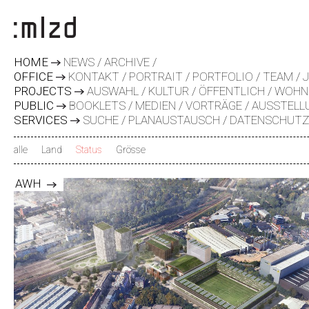
HOME
NEWS
ARCHIVE
OFFICE
KONTAKT
PORTRAIT
PORTFOLIO
TEAM
PROJECTS
AUSWAHL
KULTUR
ÖFFENTLICH
WOHN
PUBLIC
BOOKLETS
MEDIEN
VORTRÄGE
AUSSTELL
SERVICES
SUCHE
PLANAUSTAUSCH
DATENSCHUT
alle
Land
Status
Grösse
x
AWH