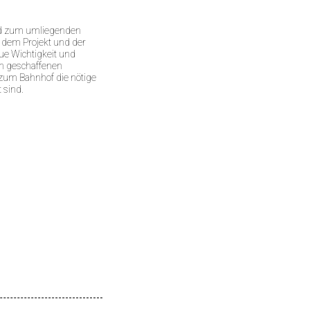
und zum umliegenden
t dem Projekt und der
ue Wichtigkeit und
en geschaffenen
zum Bahnhof die nötige
 sind.