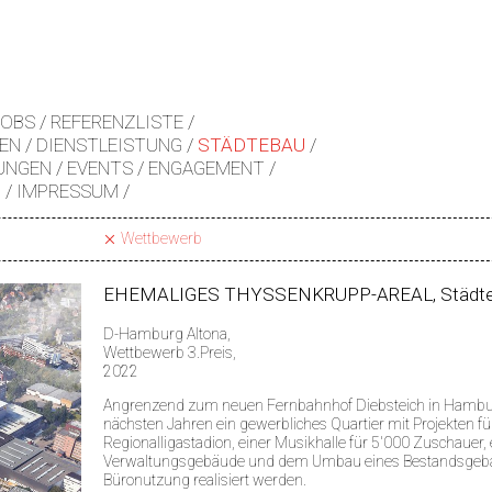
JOBS
REFERENZLISTE
EN
DIENSTLEISTUNG
STÄDTEBAU
UNGEN
EVENTS
ENGAGEMENT
Z
IMPRESSUM
Wettbewerb
EHEMALIGES THYSSENKRUPP-AREAL, Städte-
D-Hamburg Altona,
Wettbewerb 3.Preis,
2022
Angrenzend zum neuen Fernbahnhof Diebsteich in Hamburg
nächsten Jahren ein gewerbliches Quartier mit Projekten fü
Regionalligastadion, einer Musikhalle für 5'000 Zuschauer,
Verwaltungsgebäude und dem Umbau eines Bestandsgebäu
Büronutzung realisiert werden.