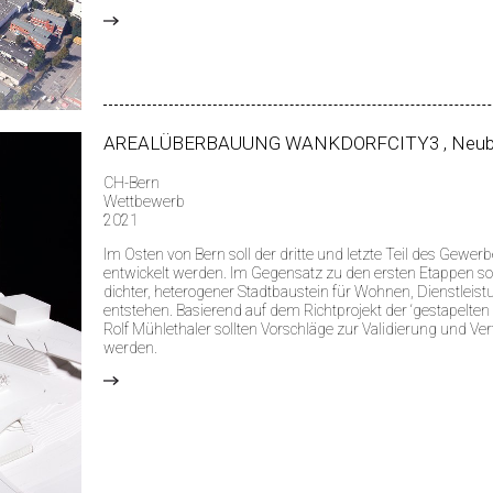
>
AREALÜBERBAUUNG WANKDORFCITY3 , Neu
CH-Bern
Wettbewerb
2021
Im Osten von Bern soll der dritte und letzte Teil des Gewer
entwickelt werden. Im Gegensatz zu den ersten Etappen soll 
dichter, heterogener Stadtbaustein für Wohnen, Dienstlei
entstehen. Basierend auf dem Richtprojekt der ‘gestapelten 
Rolf Mühlethaler sollten Vorschläge zur Validierung und Ver
werden.
>