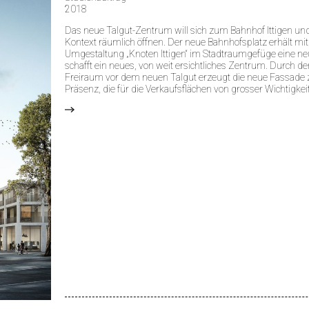
2018
Das neue Talgut-Zentrum will sich zum Bahnhof Ittigen 
Kontext räumlich öffnen. Der neue Bahnhofsplatz erhält mi
Umgestaltung „Knoten Ittigen“ im Stadtraumgefüge eine ne
schafft ein neues, von weit ersichtliches Zentrum. Durch d
Freiraum vor dem neuen Talgut erzeugt die neue Fassade 
Präsenz, die für die Verkaufsflächen von grosser Wichtigkeit
>