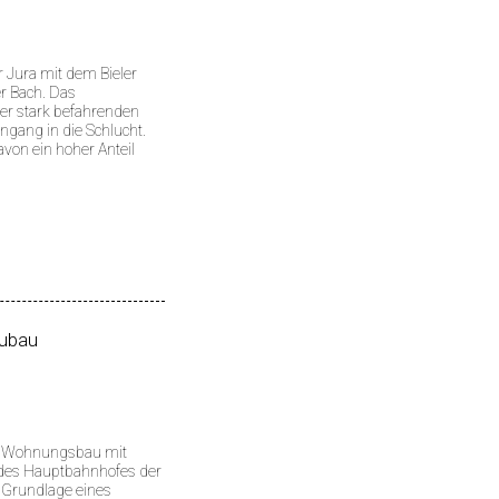
r Jura mit dem Bieler
er Bach. Das
er stark befahrenden
ngang in die Schlucht.
von ein hoher Anteil
ubau
nd Wohnungsbau mit
ch des Hauptbahnhofes der
uf Grundlage eines