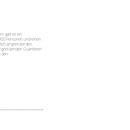
n galt es ein
3000 Personen und einen
stlich angrenzenden
angrenzenden Quartieren
h den
.