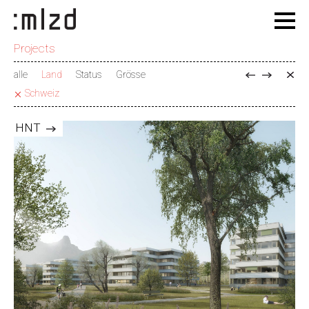
Projects
alle
Land
Status
Grösse
Schweiz
HNT