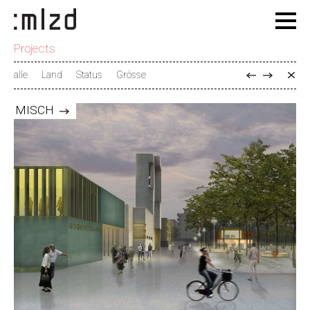
Projects
alle
Land
Status
Grösse
MISCH