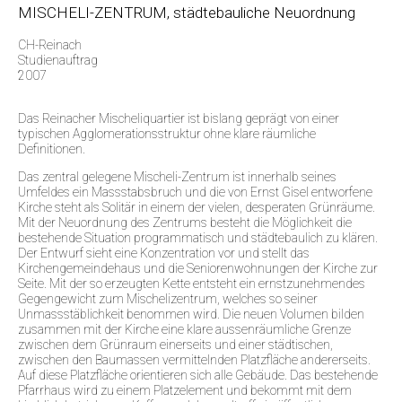
MISCHELI-ZENTRUM, städtebauliche Neuordnung
CH-Reinach
Studienauftrag
2007
Das Reinacher Mischeliquartier ist bislang geprägt von einer
typischen Agglomerationsstruktur ohne klare räumliche
Definitionen.
Das zentral gelegene Mischeli-Zentrum ist innerhalb seines
Umfeldes ein Massstabsbruch und die von Ernst Gisel entworfene
Kirche steht als Solitär in einem der vielen, desperaten Grünräume.
Mit der Neuordnung des Zentrums besteht die Möglichkeit die
bestehende Situation programmatisch und städtebaulich zu klären.
Der Entwurf sieht eine Konzentration vor und stellt das
Kirchengemeindehaus und die Seniorenwohnungen der Kirche zur
Seite. Mit der so erzeugten Kette entsteht ein ernstzunehmendes
Gegengewicht zum Mischelizentrum, welches so seiner
Unmassstäblichkeit benommen wird. Die neuen Volumen bilden
zusammen mit der Kirche eine klare aussenräumliche Grenze
zwischen dem Grünraum einerseits und einer städtischen,
zwischen den Baumassen vermittelnden Platzfläche andererseits.
Auf diese Platzfläche orientieren sich alle Gebäude. Das bestehende
Pfarrhaus wird zu einem Platzelement und bekommt mit dem