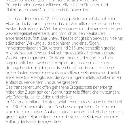
Bürogebäuden, Gewerbeflächen, öffentlichen Strassen- und
Platzräumen sowie Grünflächen bebaut werden.
Das mäandrierende 6-12-geschossige Volumen ist als Teil einer
Blockrandbebauung zu lesen, das als Vermittler zu einer südlichen
Bestandsstruktur aus Mehrfamilienhäusern und einem kleinteiligen
Gewerbegebiet einerseits und nördlich zu den Neubauten
andererseits auftritt. Der Entwurf beabsichtigt sich bewusst in seiner
städtischen Wirkung zu disziplinieren und einzufügen.
Im vorgeschlagenen Baukörper sind 215 unterschiedlich grosse
mietpreisgebundene und 44 sehr grosszügige freifinanzierbare
Wohnungen organisiert. Die Wohnungen sind mehrheitlich als
sogenannte Durchwohner konzipiert und basieren auf einem
durchgehenden, rigiden, quadratischen Grundrissraster. Dieses
rigide Raster bewirkt einerseits eine effiziente Bauweise und bietet
andererseits die Möglichkeit die Wohnungen mittels Schaltzimmern
einfach zu verkleinern und zu vergrössern.
Das transparent und offen gehaltene Erdgeschoss beherbergt
neben den Zugängen der Wohnungen teils öffentliche Nutzungen,
wie Caféteria, kleine Läden und die Kita.
Im Volumen entlang der stark befahrenen Heidestrasse ist ein Hotel
mit 180 Zimmern über fünf Geschosse organisiert. Die Zimmer
sind mit einem hohen Ausbaustandart ausgestattet. Als Referenz zu
grosszügigen Blumenfenstern sind jeweils die Badewannen direkt
entlang der Fassade angeordnet.