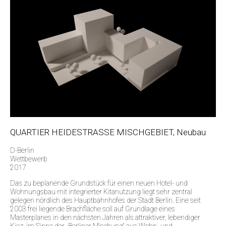
QUARTIER HEIDESTRASSE MISCHGEBIET, Neubau
D-Berlin
Wettbewerb
2017
Das zu beplanende Grundstück für einen neuen Hotel- und
Wohnungsbau mit integrierter Kitanutzung liegt sehr zentral
gelegen nördlich des Hauptbahnhofes der Stadt Berlin. Eine seit
2003 frei liegende Brachfläche soll auf Grundlage eines
Masterplanes in den nächsten Jahren als attraktiver, lebendiger
Kiez, im Sinne der „Berliner Mischung“ aus Wohn- und