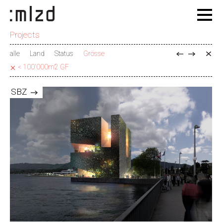
Projects
alle
Land
Status
Grösse
< 100'000m2 GF
SBZ