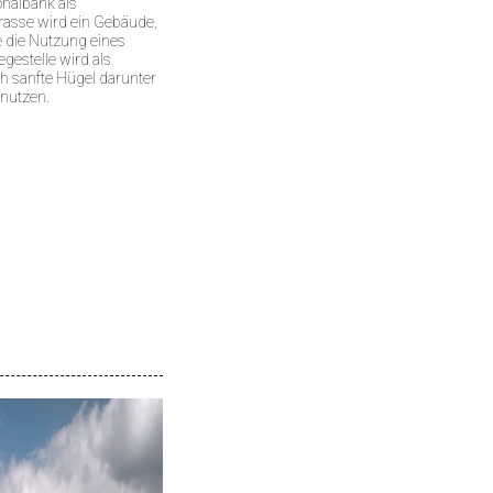
onalbank als
rasse wird ein Gebäude,
 die Nutzung eines
estelle wird als
h sanfte Hügel darunter
 nutzen.