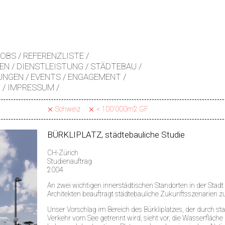
JOBS
REFERENZLISTE
EN
DIENSTLEISTUNG
STÄDTEBAU
UNGEN
EVENTS
ENGAGEMENT
Z
IMPRESSUM
Schweiz
< 100'000m2 GF
BÜRKLIPLATZ, städtebauliche Studie
CH-Zürich
Studienauftrag
2004
An zwei wichtigen innerstädtischen Standorten in der Stad
Architekten beauftragt städtebauliche Zukunftsszenarien zu
Unser Vorschlag im Bereich des Bürkliplatzes, der durch sta
Verkehr vom See getrennt wird, sieht vor, die Wasserfläche 