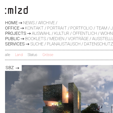
HOME
NEWS
ARCHIVE
OFFICE
KONTAKT
PORTRAIT
PORTFOLIO
TEAM
PROJECTS
AUSWAHL
KULTUR
ÖFFENTLICH
WOHN
PUBLIC
BOOKLETS
MEDIEN
VORTRÄGE
AUSSTELL
SERVICES
SUCHE
PLANAUSTAUSCH
DATENSCHUT
alle
Land
Status
Grösse
x
x
SBZ