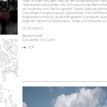
holen und den heutigen Platz vor der schweizerischen Nati
Hafenbecken auszubilden. Als Schlusspunkt der Bahnhofst
als Landmark zum See hin gesetzt. Dieses Gebäude könnte
zukünftigen Kongresshauses übernehmen. Eine Schiffsanleg
begehbare künstliche Landschaft gedacht und erlaubt, durc
liegende Flächen für Restauration, Shops und Infocenter zu
GF 30'000 m2
Bauherrschaft
EyeCatcher, CH-Zürich
PDF