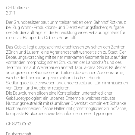
CH-Rotkreuz
2011
Der Grundbesitzer baut unmittelbar neben dem Bahnhof Rotkreuz
bei Zug Wohn- Produktions- und Dienstleistungsflächen; Aufgabe
des Studienauftrags ist die Entwicklung eines Bebauungsplans für
die letzte Etappe des Gebiets Suurstoffi.
Das Gebiet liegt ausgezeichnet erschlossen zwischen den Zentren
Zürich und Luzern, eine Agrarlandschaft wandelt sich zu Stadt. Der
Bebauungsvorschlag mit seiner markanten Geometrie baut auf den
vorhanden morphologischen Strukturen der Landschaft und des
Territoriums auf: Weiterbauen anstatt Tabula-rasa. Sechs Baufelder
arrangieren die Baumasse und bilden dazwischen Aussenräume,
welche die Überbauung einerseits in das bestehende
Siedlungsgefüge einweben und andererseits auf Lärmimmissionen
von Eisen- und Autobahn reagieren.
Die Bauvolumen bilden eine Konstellation unterschiedlicher
Gebäudetypologien; ein urbanes Ensemble, welches robuste
Nutzungsneutralität mit räumlicher Diversität kombiniert: Schlanke
Hochhausscheiben, flache Hallen mit grösstmöglicher Grundfläche,
kompakte Baukörper sowie Mischformen dieser Typologien.
GF 82’000m2
Bauherrschaft