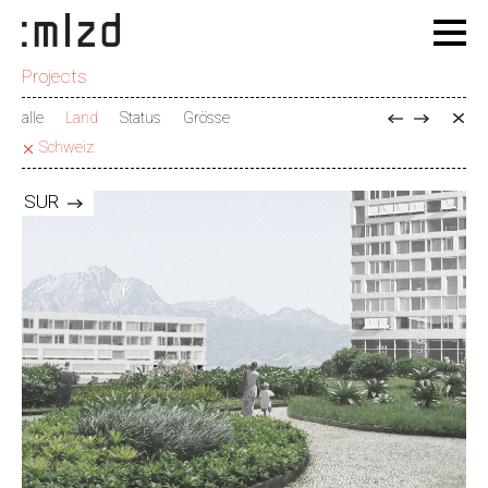
Projects
alle
Land
Status
Grösse
Schweiz
SUR