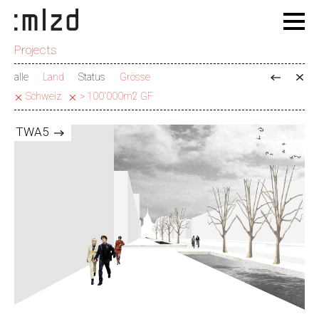
Projects
alle
Land
Status
Grösse
Schweiz
> 100'000m2 GF
TWA5