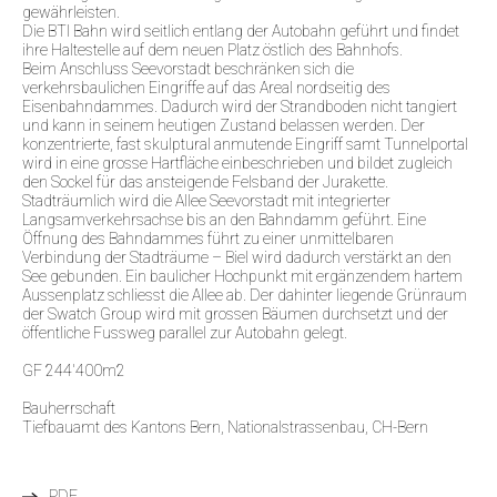
gewährleisten.
Die BTI Bahn wird seitlich entlang der Autobahn geführt und findet
ihre Haltestelle auf dem neuen Platz östlich des Bahnhofs.
Beim Anschluss Seevorstadt beschränken sich die
verkehrsbaulichen Eingriffe auf das Areal nordseitig des
Eisenbahndammes. Dadurch wird der Strandboden nicht tangiert
und kann in seinem heutigen Zustand belassen werden. Der
konzentrierte, fast skulptural anmutende Eingriff samt Tunnelportal
wird in eine grosse Hartfläche einbeschrieben und bildet zugleich
den Sockel für das ansteigende Felsband der Jurakette.
Stadträumlich wird die Allee Seevorstadt mit integrierter
Langsamverkehrsachse bis an den Bahndamm geführt. Eine
Öffnung des Bahndammes führt zu einer unmittelbaren
Verbindung der Stadträume – Biel wird dadurch verstärkt an den
See gebunden. Ein baulicher Hochpunkt mit ergänzendem hartem
Aussenplatz schliesst die Allee ab. Der dahinter liegende Grünraum
der Swatch Group wird mit grossen Bäumen durchsetzt und der
öffentliche Fussweg parallel zur Autobahn gelegt.
GF 244'400m2
Bauherrschaft
Tiefbauamt des Kantons Bern, Nationalstrassenbau, CH-Bern
PDF