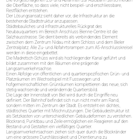
die Oberfläche, so dass viele, nicht bespiel- und erschliessbare,
Restflächen entstehen.
Der Lösungsansatz sieht daher vor, die Infrastruktur an die
bestehende Stadtstruktur anzupassen.
Städtebauliches und infrastrukturelles Rückgrat des
Neubauquartiers im Bereich Anschluss Bienne-Centre ist die
Salzhausstrasse. Sie dient bereits als verbindendes Element
zwischen dem Zentrum Nidau mit dem Schloss und dem Bieler
Zentralplatz. Alle Zu- und Abfahrtsrampen zum A5-Anschlusskreisel
werden in diese eingebettet.
Die Madretsch-Schüss wird als hochliegender Kanal geführt und
bildet zusammen mit den Bäumen eine prägende
Langsamverkehrsachse.
Einen Abfolge von öffentlichen und quartierspezifischen Grün- und
Platzräumen im Wechselspiel mit Fusswegen und
hofgemeinschaftlichen Grünräumen komplettieren das neue, sich
stetig wachsende und verändernde Quartiersbild.
Die Lage der Innenstadt von Biel wird durch die Eingriffe neu
definiert. Der Bahnhof befindet sich nun nicht mehr am Rand,
sondern mitten im Zentrum der Stadt. Es entsteht ein dichtes,
städtisches Quartier mit Mischnutzungen. Die Gebäudestruktur ist
als Setzkasten von unterschiedlichen Gebäudeformen zu verstehen.
Blockrand, Punktbau und Zeile ermöglichen ein Reagieren auf den
Bestand und Gestalten ein vielfältiges Quartier.
Langsamverkehrsachsen ziehen sich quer durch die Blockränder
um eine grössere Durchlässigkeit und Orientierung zu