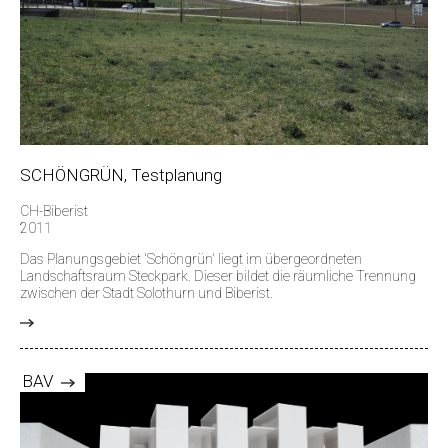
SCHÖNGRÜN, Testplanung
CH-Biberist
2011
Das Planungsgebiet 'Schöngrün' liegt im übergeordneten
Landschaftsraum Steckpark. Dieser bildet die räumliche Trennung
zwischen der Stadt Solothurn und Biberist.
>
BAV