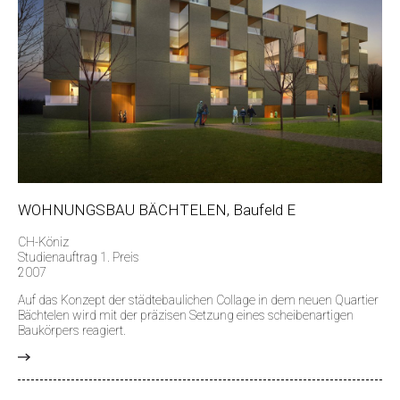
WOHNUNGSBAU BÄCHTELEN, Baufeld E
CH-Köniz
Studienauftrag 1. Preis
2007
Auf das Konzept der städtebaulichen Collage in dem neuen Quartier
Bächtelen wird mit der präzisen Setzung eines scheibenartigen
Baukörpers reagiert.
>