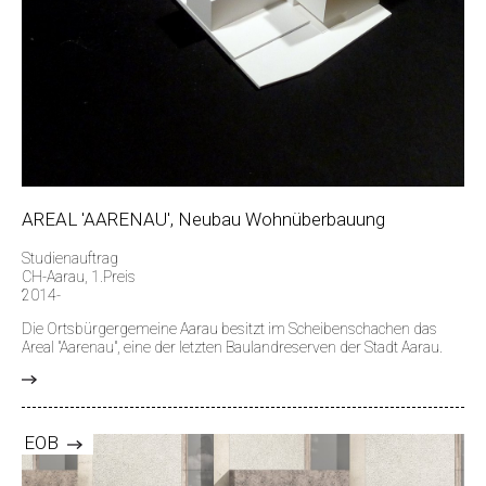
AREAL 'AARENAU', Neubau Wohnüberbauung
Studienauftrag
CH-Aarau, 1.Preis
2014-
Die Ortsbürgergemeine Aarau besitzt im Scheibenschachen das
Areal "Aarenau", eine der letzten Baulandreserven der Stadt Aarau.
>
EOB