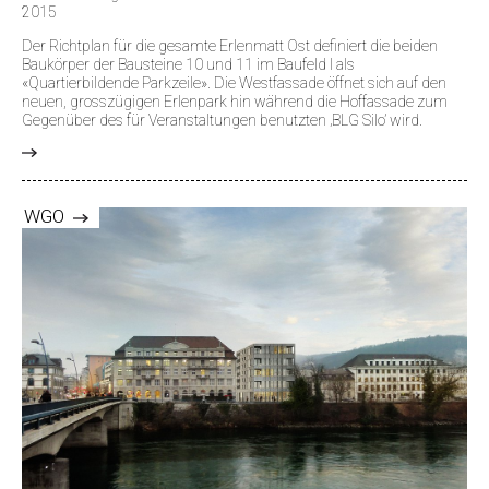
2015
Der Richtplan für die gesamte Erlenmatt Ost definiert die beiden
Baukörper der Bausteine 10 und 11 im Baufeld I als
«Quartierbildende Parkzeile». Die Westfassade öffnet sich auf den
neuen, grosszügigen Erlenpark hin während die Hoffassade zum
Gegenüber des für Veranstaltungen benutzten ‚BLG Silo’ wird.
>
WGO