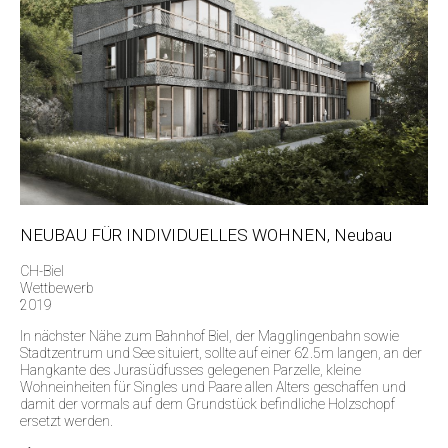
NEUBAU FÜR INDIVIDUELLES WOHNEN, Neubau
CH-Biel
Wettbewerb
2019
In nächster Nähe zum Bahnhof Biel, der Magglingenbahn sowie
Stadtzentrum und See situiert, sollte auf einer 62.5m langen, an der
Hangkante des Jurasüdfusses gelegenen Parzelle, kleine
Wohneinheiten für Singles und Paare allen Alters geschaffen und
damit der vormals auf dem Grundstück befindliche Holzschopf
ersetzt werden.