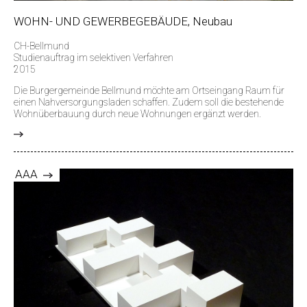
WOHN- UND GEWERBEGEBÄUDE, Neubau
CH-Bellmund
Studienauftrag im selektiven Verfahren
2015
Die Burgergemeinde Bellmund möchte am Ortseingang Raum für
einen Nahversorgungsladen schaffen. Zudem soll die bestehende
Wohnüberbauung durch neue Wohnungen ergänzt werden.
>
AAA