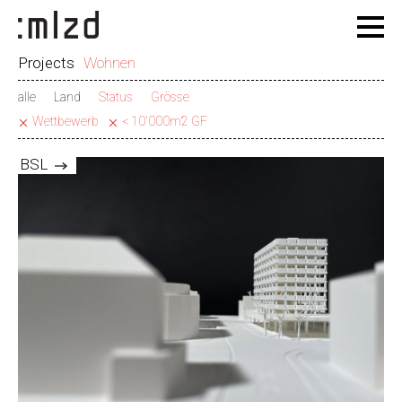
Projects
Wohnen
alle
Land
Status
Grösse
Wettbewerb
< 10'000m2 GF
BSL