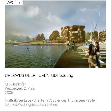
UWO
UFERWEG OBERHOFEN, Überbauung
CH-Oberhofen
Wettbewerb 2. Preis
2006
In attraktiver Lage - direkt am Südufer des Thunersees - sollen
luxuriöse Wohngebäude entstehen.