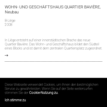
WOHN- UND GESCHÄFTSHAUS QUARTIER BAVIÈRE,
Neubau
B-Liège
2008
In Liège entsteht auf einer innerstädtischen Brache das neue
Quartier Bavière. Das Wohn- und Geschäftshaus bildet den Südteil
eines Blocks und ist damit dem zentralen Quartiersplatz zugeordnet.
>
Diese Webseite verwendet Cookies, um Ihnen den bestmöglichen
Service zu gewährleisten. Wenn Sie auf der Seite weitersurfen
stimmen Sie der
Cookie-Nutzung zu.
Ich stimme zu