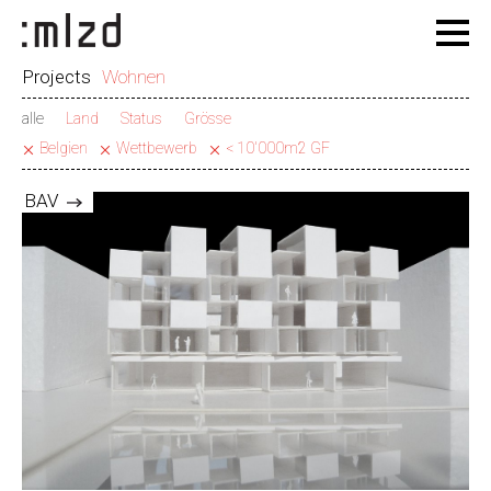
Projects
Wohnen
alle
Land
Status
Grösse
Belgien
Wettbewerb
< 10'000m2 GF
BAV