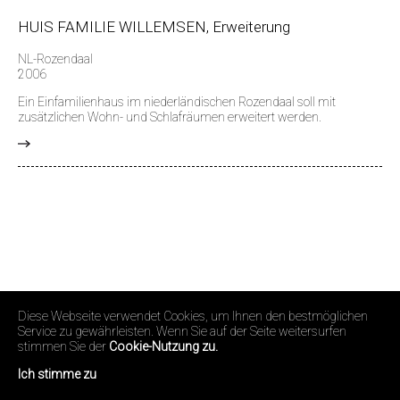
HUIS FAMILIE WILLEMSEN, Erweiterung
NL-Rozendaal
2006
Ein Einfamilienhaus im niederländischen Rozendaal soll mit
zusätzlichen Wohn- und Schlafräumen erweitert werden.
>
Diese Webseite verwendet Cookies, um Ihnen den bestmöglichen
Service zu gewährleisten. Wenn Sie auf der Seite weitersurfen
stimmen Sie der
Cookie-Nutzung zu.
Ich stimme zu