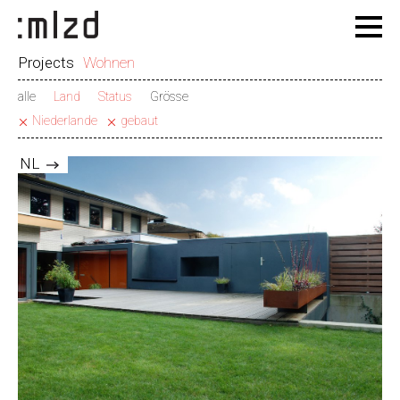
Projects
Wohnen
alle
Land
Status
Grösse
Niederlande
gebaut
NL