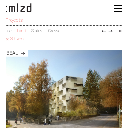
Projects
alle
Land
Status
Grösse
Schweiz
BEAU