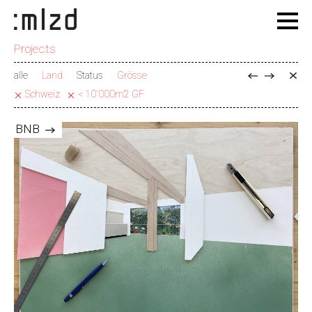
Projects
alle
Land
Status
Grösse
Schweiz
< 10'000m2 GF
BNB