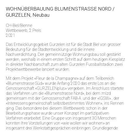
WOHNÜBERBAUUNG BLUMENSTRASSE NORD /
GURZELEN, Neubau
CH-Biel/Bienne
Wettbewerb, 2.Preis
2021
Das Entwicklungsgebiet Gurzelen ist für die Stadt Biel von grosser
Bedeutung für die Stadtentwicklung und die innere
Nachverdichtung. Der gemeinnützige Wohnungsbau soll gestärkt
werden, weshalb in einem ersten Schritt auf dem heutigen Kiesplatz
in direkter Nachbarschaft zum alten Gurzelen Fussballstadion zwei
Projektwettbewerbe lanciert wurden.
Mit dem Projekt «Fleur de la Champagne» auf dem Teilbereich
«Blumenstrasse Süd» wurde Anfang 2020 das erste Los an die
Genossenschaft «GURZELENplus» vergeben. Im Anschluss startete
das Verfahren um die «Blumenstrasse Nord», bei dem :mlzd
gemeinsam mit der Genossenschaft FAB-A und der «IGSW» , der
«Interessensgemeinschaft selbstbestimmtes Wohnen», ins Rennen
ging. Das besondere bei diesem Wettbewerb: schon in der
Bearbeitungsphase wurde unser Konzept im partizipativen
Verfahren erarbeitet. Eine Gruppe von insgesamt 30 Menschen
konnten Ihre Vorstellungen von «wie wollen wir wohnen» an
insgesamt drei Werkstattgesprächen einbringen. Grundlegende