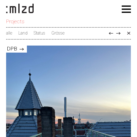
Projects
alle
Land
Status
Grösse
DPB