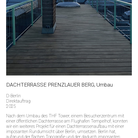
DACHTERRASSE PRENZLAUER BERG, Umbau
D-Berlin
Direktauftrag
2025
Nach dem Umbau des THF Tower, einem Besucherzentrum mit
einer öffentlichen Dachterrasse am Flughafen Tempelhof, konnten
wir ein weiteres Projekt für einen Dachterrassenaufbau mit einer
imposanten Rundumsicht über Berlin, umsetzen. Berlin hat,
aufgrund der flachen Topografie und der dadurch imposanten