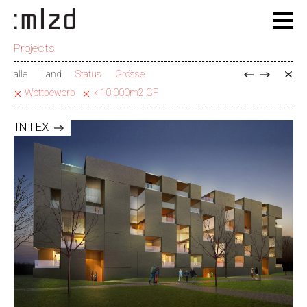
Projects
alle
Land
Status
Grösse
Wettbewerb
< 10'000m2 GF
INTEX