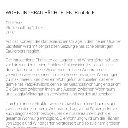
WOHNUNGSBAU BÄCHTELEN, Baufeld E
CH-Köniz
Studienauftrag 1. Preis
2007
Auf das Konzept der städtebaulichen Collage in dem neuen Quartier
Bächtelen wird mit der präzisen Setzung eines scheibenartigen
Baukörpers reagiert.
Der introvertierte Charakter der Loggien und Wintergärten schützt
vor Lärm und minimiert Einblicke. Entscheidend ist jedoch, dass
diese Räume auf diese Weise enger mit den Wohnräumen
verwoben werden können um den Aussenbezug der Wohnungen
zu maximieren. Ziel ist es ein Wohngefühl anzubieten, das eher
dem eines Patio-Pavillons denn einer Geschosswohnung entspricht.
Die Grenzen zwischen Innen und Aussen, zwischen Wohnraum
und Loggia/Wintergarten verwischen und werden aufgehoben.
Durch die innere Struktur werden sowohl räumliche Querbezüge
zwischen den Zimmern, Wohnraum, Loggia und Wintergarten als
auch diagonale Sichtbezüge über die Aussenräume durch die
gesamte Wohnung ermöglicht. Die Wohnung wird um die Flächen
von Loggia und Wintergarten vergrössert und so zu einem grossen
Raum zusammengefasst.