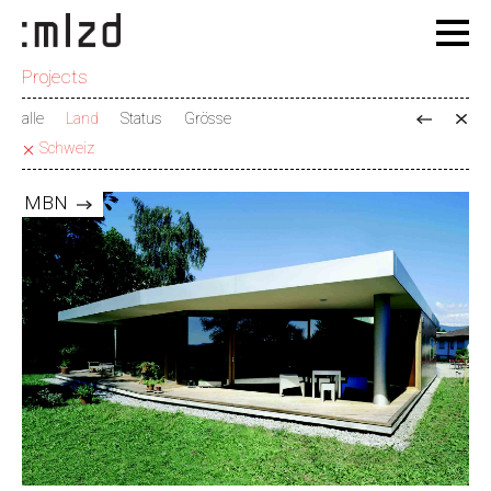
Projects
alle
Land
Status
Grösse
Schweiz
MBN