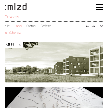
Projects
alle
Land
Status
Grösse
Schweiz
MURI