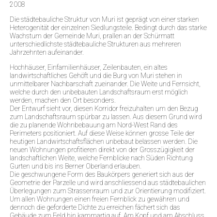
2008
Die städtebauliche Struktur von Muri ist geprägt von einer starken
Heterogenität der einzelnen Siedlungsteile. Bedingt durch das starke
Wachstum der Gemeinde Muri, prallen an der Schürmatt
unterschiedlichste städtebauliche Strukturen aus mehreren
Jahrzehnten aufeinander.
Hochhäuser, Einfamilienhäuser, Zeilenbauten, ein altes
landwirtschaftliches Gehöft und die Burg von Muri stehen in
unmittelbarer Nachbarschaft zueinander. Die Weite und Fernsicht,
welche durch den unbebauten Landschaftsraum erst möglich
werden, machen den Ort besonders.
Der Entwurf sieht vor, diesen Korridor freizuhalten um den Bezug
zum Landschaftsraum spürbar zu lassen. Aus diesem Grund wird
die zu planende Wohnbebauung am Nord-West Rand des
Perimeters positioniert. Auf diese Weise können grosse Teile der
heutigen Landwirtschaftsflächen unbebaut belassen werden. Die
neuen Wohnungen profitieren direkt von der Grosszügigkeit der
landschaftlichen Weite, welche Fernblicke nach Süden Richtung
Gurten und bis ins Berner Oberland erlauben.
Die geschwungene Form des Baukörpers generiert sich aus der
Geometrie der Parzelle und wird anschliessend aus städtebaulichen
Überlegungen zum Strassenraum und zur Orientierung modifiziert.
Um allen Wohnungen einen freien Fernblick zu gewähren und
dennoch die geforderte Dichte zu erreichen fächert sich das
Gebäude zum Feld hin kammartig auf. Am Kopf und am Abschluss,