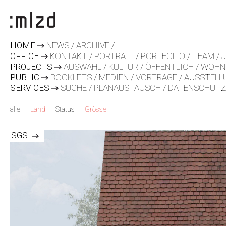
HOME
NEWS
ARCHIVE
OFFICE
KONTAKT
PORTRAIT
PORTFOLIO
TEAM
PROJECTS
AUSWAHL
KULTUR
ÖFFENTLICH
WOHN
PUBLIC
BOOKLETS
MEDIEN
VORTRÄGE
AUSSTELL
SERVICES
SUCHE
PLANAUSTAUSCH
DATENSCHUT
alle
Land
Status
Grösse
x
x
SGS