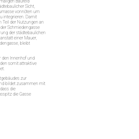
emaligen Baufeld
dtebaulicher Sicht,
 Baumasse vonnöten um
 integrieren. Damit
n Teil der Nutzungen an
g der Schmiedengasse
rung der städtebaulichen
 anstatt einer Mauer,
dengasse, bleibt
er den Innenhof und
n somit attraktive
et.
ptgebäudes zur
und bildet zusammen mit
 dass die
sspitz die Gasse