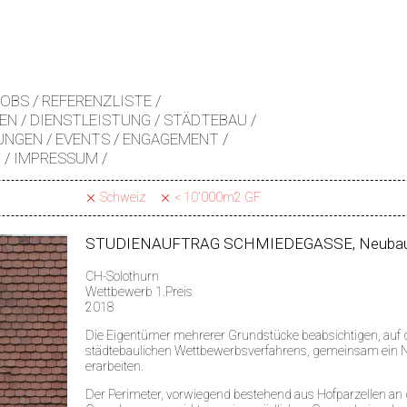
JOBS
REFERENZLISTE
EN
DIENSTLEISTUNG
STÄDTEBAU
UNGEN
EVENTS
ENGAGEMENT
Z
IMPRESSUM
Schweiz
< 10'000m2 GF
STUDIENAUFTRAG SCHMIEDEGASSE, Neuba
CH-Solothurn
Wettbewerb 1.Preis
2018
Die Eigentümer mehrerer Grundstücke beabsichtigen, auf
städtebaulichen Wettbewerbsverfahrens, gemeinsam ein 
erarbeiten.
Der Perimeter, vorwiegend bestehend aus Hofparzellen an 