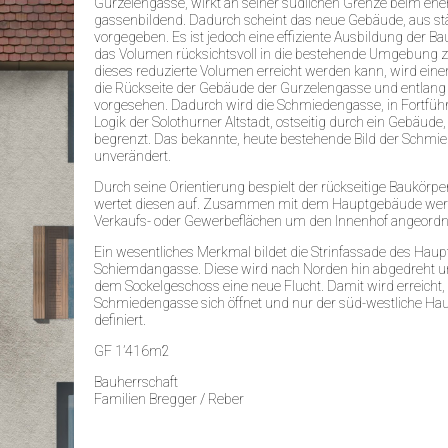
Gurzelengasse, wirkt an seiner südlichen Grenze beim eh
gassenbildend. Dadurch scheint das neue Gebäude, aus stä
vorgegeben. Es ist jedoch eine effiziente Ausbildung der
das Volumen rücksichtsvoll in die bestehende Umgebung zu
dieses reduzierte Volumen erreicht werden kann, wird eine
die Rückseite der Gebäude der Gurzelengasse und entlan
vorgesehen. Dadurch wird die Schmiedengasse, in Fortfüh
Logik der Solothurner Altstadt, ostseitig durch ein Gebäude,
begrenzt. Das bekannte, heute bestehende Bild der Schmie
unverändert.
Durch seine Orientierung bespielt der rückseitige Baukörp
wertet diesen auf. Zusammen mit dem Hauptgebäude werde
Verkaufs- oder Gewerbeflächen um den Innenhof angeordn
Ein wesentliches Merkmal bildet die Strinfassade des Hau
Schiemdangasse. Diese wird nach Norden hin abgedreht 
dem Sockelgeschoss eine neue Flucht. Damit wird erreicht,
Schmiedengasse sich öffnet und nur der süd-westliche Hau
definiert.
GF 1’416m2
Bauherrschaft
Familien Bregger / Reber