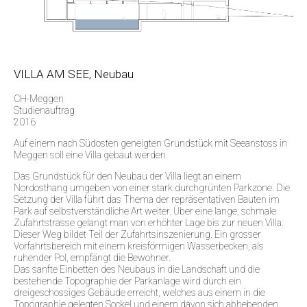
VILLA AM SEE, Neubau
CH-Meggen
Studienauftrag
2016
Auf einem nach Südosten geneigten Grundstück mit Seeanstoss in
Meggen soll eine Villa gebaut werden.
Das Grundstück für den Neubau der Villa liegt an einem
Nordosthang umgeben von einer stark durchgrünten Parkzone. Die
Setzung der Villa führt das Thema der repräsentativen Bauten im
Park auf selbstverständliche Art weiter. Über eine lange, schmale
Zufahrtstrasse gelangt man von erhöhter Lage bis zur neuen Villa.
Dieser Weg bildet Teil der Zufahrtsinszenierung. Ein grosser
Vorfahrtsbereich mit einem kreisförmigen Wasserbecken, als
ruhender Pol, empfängt die Bewohner.
Das sanfte Einbetten des Neubaus in die Landschaft und die
bestehende Topographie der Parkanlage wird durch ein
dreigeschossiges Gebäude erreicht, welches aus einem in die
Topographie gelegten Sockel und einem davon sich abhebenden