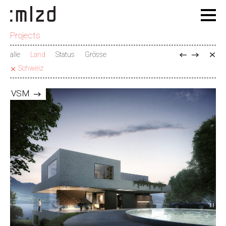
Projects
alle
Land
Status
Grösse
Schweiz
VSM