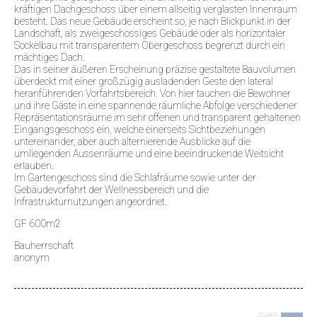
kräftigen Dachgeschoss über einem allseitig verglasten Innenraum
besteht. Das neue Gebäude erscheint so, je nach Blickpunkt in der
Landschaft, als zweigeschossiges Gebäude oder als horizontaler
Sockelbau mit transparentem Obergeschoss begrenzt durch ein
mächtiges Dach.
Das in seiner äußeren Erscheinung präzise gestaltete Bauvolumen
überdeckt mit einer großzügig ausladenden Geste den lateral
heranführenden Vorfahrtsbereich. Von hier tauchen die Bewohner
und ihre Gäste in eine spannende räumliche Abfolge verschiedener
Repräsentationsräume im sehr offenen und transparent gehaltenen
Eingangsgeschoss ein, welche einerseits Sichtbeziehungen
untereinander, aber auch alternierende Ausblicke auf die
umliegenden Aussenräume und eine beeindruckende Weitsicht
erlauben.
Im Gartengeschoss sind die Schlafräume sowie unter der
Gebäudevorfahrt der Wellnessbereich und die
Infrastrukturnutzungen angeordnet.
GF 600m2
Bauherrschaft
anonym