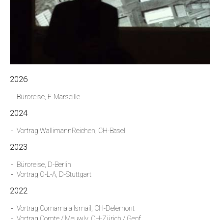
2026
Büroreise, F-Marseille
2024
Vortrag WallimannReichen, CH-Basel
2023
Büroreise, D-Berlin
Vortrag O-L-A, D-Stuttgart
2022
Vortrag Comamala Ismail, CH-Delemont
Vortrag Comte / Meuwly, CH-Zürich / Genf