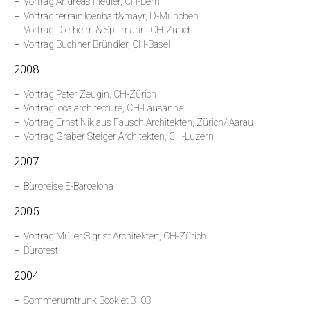
Vortrag Andreas Fiedler, CH-Bern
Vortrag terrain:loenhart&mayr, D-München
Vortrag Diethelm & Spillmann, CH-Zürich
Vortrag Buchner Bründler, CH-Basel
2008
Vortrag Peter Zeugin, CH-Zürich
Vortrag localarchitecture, CH-Lausanne
Vortrag Ernst Niklaus Fausch Architekten, Zürich/ Aarau
Vortrag Graber Steiger Architekten, CH-Luzern
2007
Büroreise E-Barcelona
2005
Vortrag Müller Sigrist Architekten, CH-Zürich
Bürofest
2004
Sommerumtrunk Booklet 3_03