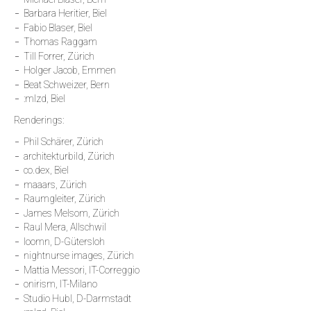
Barbara Heritier, Biel
Fabio Blaser, Biel
Thomas Raggam
Till Forrer, Zürich
Holger Jacob, Emmen
Beat Schweizer, Bern
:mlzd, Biel
Renderings:
Phil Schärer, Zürich
architekturbild, Zürich
co.dex, Biel
maaars, Zürich
Raumgleiter, Zürich
James Melsom, Zürich
Raul Mera, Allschwil
loomn, D-Gütersloh
nightnurse images, Zürich
Mattia Messori, IT-Correggio
onirism, IT-Milano
Studio Hubl, D-Darmstadt