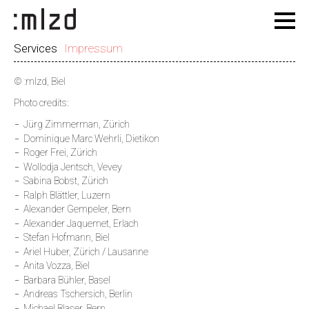
Services
Impressum
© :mlzd, Biel
Photo credits:
Jürg Zimmerman, Zürich
Dominique Marc Wehrli, Dietikon
Roger Frei, Zürich
Wollodja Jentsch, Vevey
Sabina Bobst, Zürich
Ralph Blättler, Luzern
Alexander Gempeler, Bern
Alexander Jaquemet, Erlach
Stefan Hofmann, Biel
Ariel Huber, Zürich / Lausanne
Anita Vozza, Biel
Barbara Bühler, Basel
Andreas Tschersich, Berlin
Michael Blaser, Bern