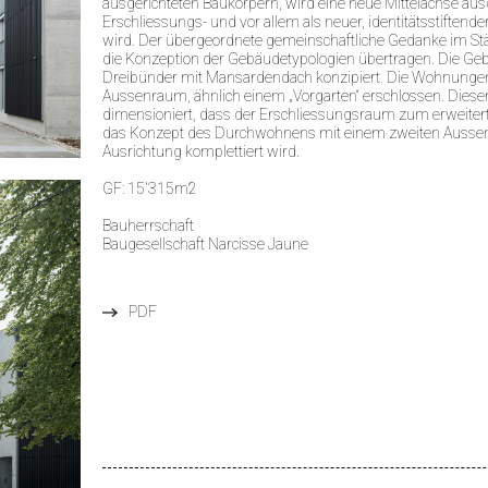
ausgerichteten Baukörpern, wird eine neue Mittelachse ausge
Erschliessungs- und vor allem als neuer, identitätsstiftend
wird. Der übergeordnete gemeinschaftliche Gedanke im St
die Konzeption der Gebäudetypologien übertragen. Die Ge
Dreibünder mit Mansardendach konzipiert. Die Wohnunge
Aussenraum, ähnlich einem „Vorgarten“ erschlossen. Dieser
dimensioniert, dass der Erschliessungsraum zum erweit
das Konzept des Durchwohnens mit einem zweiten Ausse
Ausrichtung komplettiert wird.
GF: 15'315m2
Bauherrschaft
Baugesellschaft Narcisse Jaune
PDF