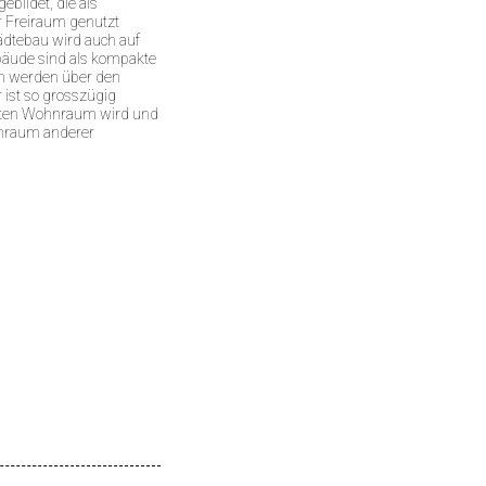
bildet, die als
er Freiraum genutzt
ädtebau wird auch auf
bäude sind als kompakte
n werden über den
 ist so grosszügig
erten Wohnraum wird und
nraum anderer