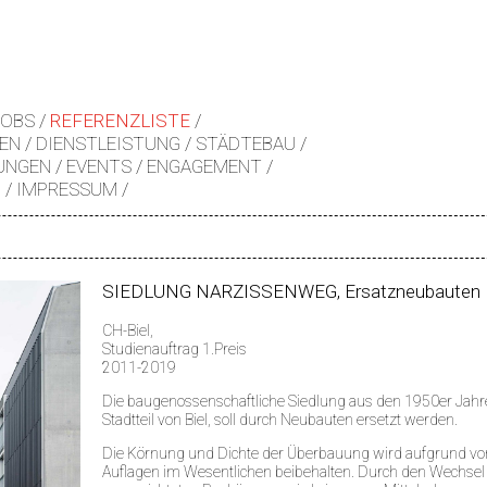
JOBS
REFERENZLISTE
EN
DIENSTLEISTUNG
STÄDTEBAU
UNGEN
EVENTS
ENGAGEMENT
Z
IMPRESSUM
SIEDLUNG NARZISSENWEG, Ersatzneubauten
CH-Biel,
Studienauftrag 1.Preis
2011-2019
Die baugenossenschaftliche Siedlung aus den 1950er Jahre
Stadtteil von Biel, soll durch Neubauten ersetzt werden.
Die Körnung und Dichte der Überbauung wird aufgrund vo
Auflagen im Wesentlichen beibehalten. Durch den Wechsel