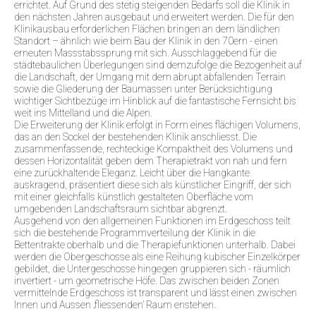
errichtet. Auf Grund des stetig steigenden Bedarfs soll die Klinik in
den nächsten Jahren ausgebaut und erweitert werden. Die für den
Klinikausbau erforderlichen Flächen bringen an dem ländlichen
Standort – ähnlich wie beim Bau der Klinik in den 70ern - einen
erneuten Massstabssprung mit sich. Ausschlaggebend für die
städtebaulichen Überlegungen sind demzufolge die Bezogenheit auf
die Landschaft, der Umgang mit dem abrupt abfallenden Terrain
sowie die Gliederung der Baumassen unter Berücksichtigung
wichtiger Sichtbezüge im Hinblick auf die fantastische Fernsicht bis
weit ins Mittelland und die Alpen.
Die Erweiterung der Klinik erfolgt in Form eines flächigen Volumens,
das an den Sockel der bestehenden Klinik anschliesst. Die
zusammenfassende, rechteckige Kompaktheit des Volumens und
dessen Horizontalität geben dem Therapietrakt von nah und fern
eine zurückhaltende Eleganz. Leicht über die Hangkante
auskragend, präsentiert diese sich als künstlicher Eingriff, der sich
mit einer gleichfalls künstlich gestalteten Oberfläche vom
umgebenden Landschaftsraum sichtbar abgrenzt.
Ausgehend von den allgemeinen Funktionen im Erdgeschoss teilt
sich die bestehende Programmverteilung der Klinik in die
Bettentrakte oberhalb und die Therapiefunktionen unterhalb. Dabei
werden die Obergeschosse als eine Reihung kubischer Einzelkörper
gebildet, die Untergeschosse hingegen gruppieren sich - räumlich
invertiert - um geometrische Höfe. Das zwischen beiden Zonen
vermittelnde Erdgeschoss ist transparent und lässt einen zwischen
Innen und Aussen ‚fliessenden’ Raum enstehen.