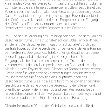
kreisrundes Volumen. Dieses kommt auf drei Erschliessungskernen
zum stehen, die als interne Zugänge dienen. Gleichzeitig bietet das
Volumen den sich dort aufhaltenden Personengruppen ein grosses
Dach. Ein zylinderförmiges drei- geschossiges Foyer durchstösst
das Gebäude vertikal und markiert im Erdgeschoss den Eingang
des Gebäudes. Dem Aussenraum bietet das neue
Besucherzentrum die gleiche Fassade zu allen Seiten an.
Im Zuge der Neuordnung des Trainingsgeländes und dem Bau des
Besucherzentrums „Tor auf Schalke“ soll der „Schalker Markt“ neu
entstehen. Der Besucher betritt das „Tor auf Schalke“ durch das
zentrale Foyer. Es ist eine verglaste, runde Halle, in der eine Rampe
barrierefrei ins Obergeschoss führt. Für eilige Besucher führt eine
offene Treppe auf direktem Weg ins Obergeschoss. Die
Eingangshalle beinhaltet einen zentralen Info-Tresen der
zusammen mit den drei temporär besetzten Counter die einzige
Möblierung des Foyers darstellt. Die von der Rampe umschlossene
Fläche kann für verschiedene Veranstaltungen genutzt werden.
Im Obergeschoss befinden sich die Hauptnutzungen des
Besucherzentrums. Sie sind als streifenförmige Zonen angeordnet.
Geschlossene Bereiche bilden die Begrenzung der offenen und
öffentlichen Zonen - dem Fanshop und dem Restaurant. Beide
haben Schnittkanten mit dem verglasten Luftraum des Foyers und
profitieren dadurch vom Einfall der natürlichen Belichtung.
Die administrativen Räume des Gebäudes sind von den für die