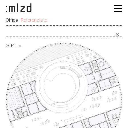
Office
Referenzliste
S04