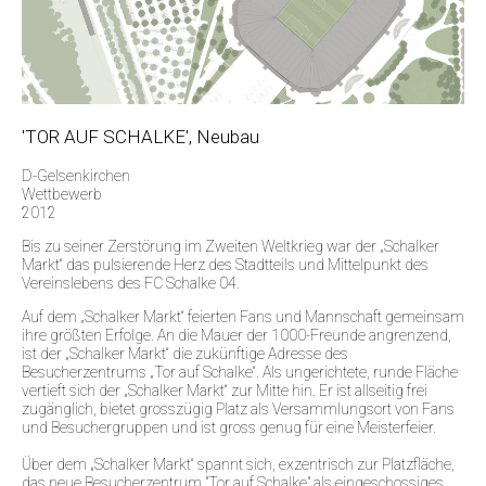
'TOR AUF SCHALKE', Neubau
D-Gelsenkirchen
Wettbewerb
2012
Bis zu seiner Zerstörung im Zweiten Weltkrieg war der „Schalker
Markt“ das pulsierende Herz des Stadtteils und Mittelpunkt des
Vereinslebens des FC Schalke 04.
Auf dem „Schalker Markt“ feierten Fans und Mannschaft gemeinsam
ihre größten Erfolge. An die Mauer der 1000-Freunde angrenzend,
ist der „Schalker Markt“ die zukünftige Adresse des
Besucherzentrums „Tor auf Schalke“. Als ungerichtete, runde Fläche
vertieft sich der „Schalker Markt“ zur Mitte hin. Er ist allseitig frei
zugänglich, bietet grosszügig Platz als Versammlungsort von Fans
und Besuchergruppen und ist gross genug für eine Meisterfeier.
Über dem „Schalker Markt“ spannt sich, exzentrisch zur Platzfläche,
das neue Besucherzentrum "Tor auf Schalke" als eingeschossiges,