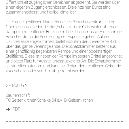
Öffentlichkeit zugänglichen Bereichen abgetrennt. Sie werden über
einen eigenen Zugang erschlossen. Die einzelnen Büros sind
zusammengefasst und flexibel einteilbar.
Über der eigentlichen Hauptebene des Besucherzentrums, dem
Obergeschoss, verbindet die „Schatzkammer“ als weiterführende
Rampe die öffentlichen Bereiche mit der Dachterrasse. Hier kann der
Besucher durch die Ausstellung der Exponate gehen. Auf der
Dachterrasse angekommen, bietet sich ihm der unverstellte Blick
über das ganze Vereinsgelände. Die Schatzkammer besteht aus
einer ganzflächig begehbaren Rampe und einer podestartigen
Stellfläche. Diese ist neben der Rampe im oberen Drittel angeordnet
und bietet Platz für Ausstellungsstücke aller Art. Die Schatzkammer
ist räumlich autonom und kann bei Bedarf dem restlichen Gebäude
zugeschaltet oder von ihm abgetrennt werden.
GF 6’000m2
Bauherrschaft
FC Gelsenkirchen-Schalke 04 e.V., D-Gelsenkirchen
PDF