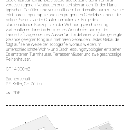
Siedlungsräumen ab. Die clusterartige Setzung der im Entwurf
vorgeschlagenen Neubauten orientiert sich an den für den Hang
typischen Gehöften und verschafft dem Landschaftsraum mit seiner
erlebbaren Topographie und den prägenden Gehölzbeständen die
nötige Präsenz. Jeder Cluster formuliert als Folge des
städtebaulichen Konzepts ein der Wohnungserschliessung
vorbehaltenes ‚Innen’ in Form eines Wohnhofes und ein der
Landschaft zugeordentes ‚Aussen’und bildet einen auf das geneigte
Gelände gelegten Ring aus mehreren Gebäuden. Jedes Gebäude
folgt auf seine Weise der Topografie, woraus wiederum
unterschiedlichste Wohn- und Erschliessungstypologien entstehen.
Es entstehen Turmhäuser, Terrassenhäuser und zweigeschossige
Reihenhäuser.
GF 14'300m2
Bauherrschaft
P.E. Keller, CH-Zürich
PDF