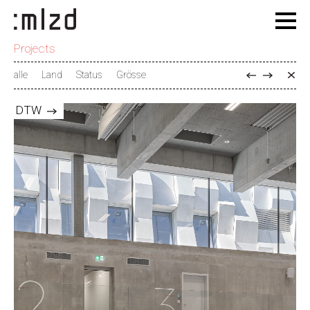
Projects
alle
Land
Status
Grösse
DTW