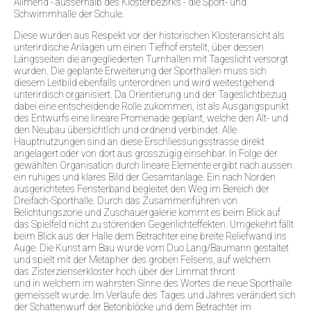
Allmend - ausserhalb des Klosterbezirks - die Sport- und
Schwimmhalle der Schule.
Diese wurden aus Respekt vor der historischen Klosteransicht als
unterirdische Anlagen um einen Tiefhof erstellt, über dessen
Längsseiten die angegliederten Turnhallen mit Tageslicht versorgt
wurden. Die geplante Erweiterung der Sporthallen muss sich
diesem Leitbild ebenfalls unterordnen und wird weitestgehend
unterirdisch organisiert. Da Orientierung und der Tageslichtbezug
dabei eine entscheidende Rolle zukommen, ist als Ausgangspunkt
des Entwurfs eine lineare Promenade geplant, welche den Alt- und
den Neubau übersichtlich und ordnend verbindet. Alle
Hauptnutzungen sind an diese Erschliessungsstrasse direkt
angelagert oder von dort aus grosszügig einsehbar. In Folge der
gewählten Organisation durch lineare Elemente ergibt nach aussen
ein ruhiges und klares Bild der Gesamtanlage. Ein nach Norden
ausgerichtetes Fensterband begleitet den Weg im Bereich der
Dreifach-Sporthalle. Durch das Zusammenführen von
Belichtungszone und Zuschauergalerie kommt es beim Blick auf
das Spielfeld nicht zu störenden Gegenlichteffekten. Umgekehrt fällt
beim Blick aus der Halle dem Betrachter eine breite Reliefwand ins
Auge. Die Kunst am Bau wurde vom Duo Lang/Baumann gestaltet
und spielt mit der Metapher des groben Felsens, auf welchem
das Zisterzienserkloster hoch über der Limmat thront
und
in
welchem im wahrsten Sinne des Wortes die neue Sporthalle
gemeisselt wurde. Im Verlaufe des Tages und Jahres verändert sich
der Schattenwurf der Betonblöcke und dem Betrachter im