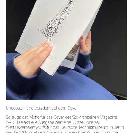
Ungebaut - und trotzdem auf dem Cover!
So lautet das Motto für das Cover des Sto Architekten Magazins
"ARK". Die aktuelle Ausgabe ziert eine Skizze unseres
Wettbewerbsentwurfs für das Deutsche Technikmuseum in Berlin,
welcher 2023 mit dem 3.Preis ausgezeichnet wurde. Ein kurzer