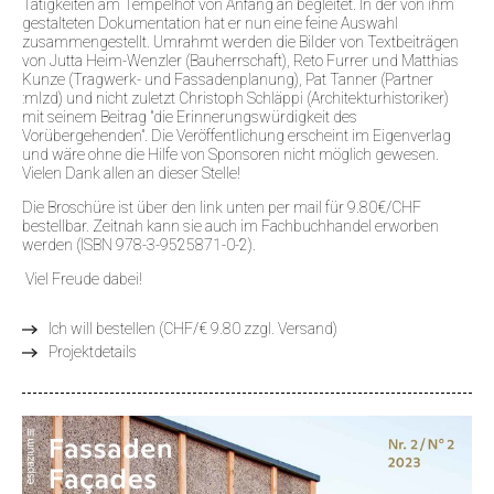
Tätigkeiten am Tempelhof von Anfang an begleitet. In der von ihm
gestalteten Dokumentation hat er nun eine feine Auswahl
zusammengestellt. Umrahmt werden die Bilder von Textbeiträgen
von Jutta Heim-Wenzler (Bauherrschaft), Reto Furrer und Matthias
Kunze (Tragwerk- und Fassadenplanung), Pat Tanner (Partner
:mlzd) und nicht zuletzt Christoph Schläppi (Architekturhistoriker)
mit seinem Beitrag "die Erinnerungswürdigkeit des
Vorübergehenden". Die Veröffentlichung erscheint im Eigenverlag
und wäre ohne die Hilfe von Sponsoren nicht möglich gewesen.
Vielen Dank allen an dieser Stelle!
Die Broschüre ist über den link unten per mail für 9.80€/CHF
bestellbar. Zeitnah kann sie auch im Fachbuchhandel erworben
werden (ISBN 978-3-9525871-0-2).
Viel Freude dabei!
Ich will bestellen (CHF/€ 9.80 zzgl. Versand)
Projektdetails