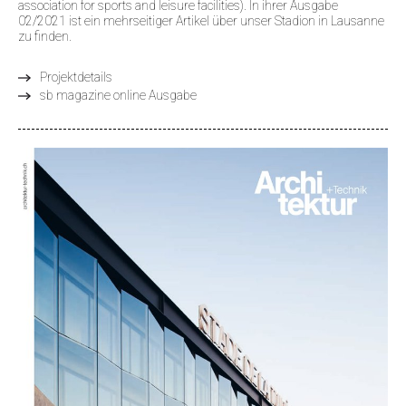
association for sports and leisure facilities). In ihrer Ausgabe
02/2021 ist ein mehrseitiger Artikel über unser Stadion in Lausanne
zu finden.
Projektdetails
sb magazine online Ausgabe