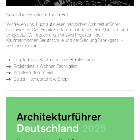
Neuauflage Architekturführer Biel
Wir freuen uns, Euch auf diesen handlichen Architekturführer
hinzuweisen! Das Architekturforum hat dieses Projekt initiiert und
umgesetzt. Wir freuen uns, mit zwei Projekten - der
Kaufmännischen Berufsschule und der Siedlung Fabrikgässli -
vertreten zu sein!
Projektdetails Kaufmännische Berufsschule
Projektdetails Wohnen Fabrikgässli
Architekturforum Biel
Edition Hochparterre (e-Shop)