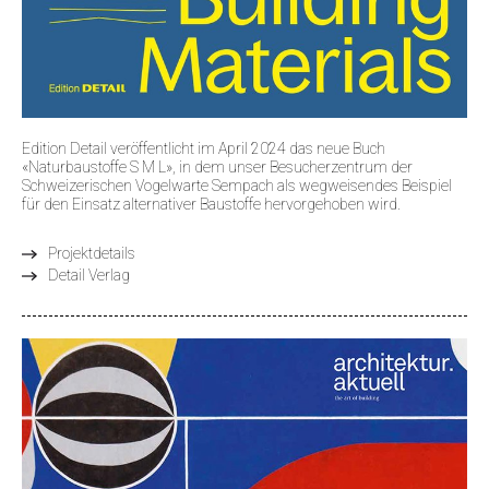
Edition Detail veröffentlicht im April 2024 das neue Buch
«Naturbaustoffe S M L», in dem unser Besucherzentrum der
Schweizerischen Vogelwarte Sempach als wegweisendes Beispiel
für den Einsatz alternativer Baustoffe hervorgehoben wird.
Projektdetails
Detail Verlag