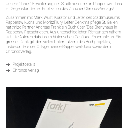
Unsere 'Janus'-Erweiterung des Stadtmuseums in Rapperswil-Jona
ist Gegenstand einer Publikation des Züricher Chronos-Verlags!
Zusammen mit Mark Wüst, Kurator und Leiter des Stadtmuseums
Rapperswil-Jona und MoritzFlury, Leiter Denkmalpflege St. Gallen
hat :mlzd Partner Andreas Frank ein Buch über "Das Brenyhaus in
Rapperswil" geschrieben. Aus unterschiedlichen Richtungen nähern
sich die Autoren dabei dem historischen Gebäude-Ensemble an. Ein
grosser Dank gilt den vielen Unterstützern des Buchprojektes,
insbesondere der Ortsgemeinde Rapperswil-Jona sowie dem
ChronosVerlag.
Projektdetails
Chronos Verlag