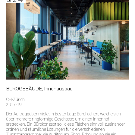
GFZ
BÜROGEBÄUDE, Innenausbau
CH-Zürich
2017-19
Der Auftraggeber mietet in bester Lage Büroflächen, welche sich
über mehrere ringförmige Geschosse um einen Innenhof
erstrecken. Ein Bürokonzept soll diese Flächen sinnvoll zueinander
ordnen und räumliche Lösungen für die verschiedenen
Zusatzprogramme wie Auditorium, Shop, Erholung sowie ein