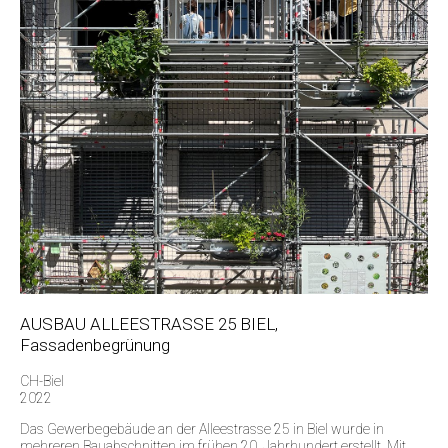
AUSBAU ALLEESTRASSE 25 BIEL,
Fassadenbegrünung
CH-Biel
2022
Das Gewerbegebäude an der Alleestrasse 25 in Biel wurde in
mehreren Bauabschnitten im frühen 20. Jahrhundert erstellt. Mit