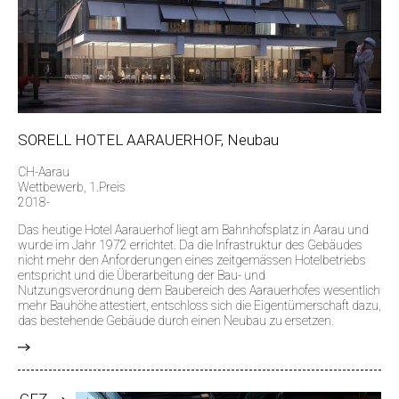
SORELL HOTEL AARAUERHOF, Neubau
CH-Aarau
Wettbewerb, 1.Preis
2018-
Das heutige Hotel Aarauerhof liegt am Bahnhofsplatz in Aarau und
wurde im Jahr 1972 errichtet. Da die Infrastruktur des Gebäudes
nicht mehr den Anforderungen eines zeitgemässen Hotelbetriebs
entspricht und die Überarbeitung der Bau- und
Nutzungsverordnung dem Baubereich des Aarauerhofes wesentlich
mehr Bauhöhe attestiert, entschloss sich die Eigentümerschaft dazu,
das bestehende Gebäude durch einen Neubau zu ersetzen.
>