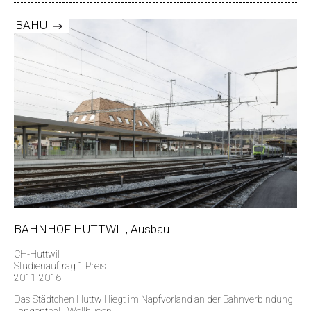
BAHU
BAHNHOF HUTTWIL, Ausbau
CH-Huttwil
Studienauftrag 1.Preis
2011-2016
Das Städtchen Huttwil liegt im Napfvorland an der Bahnverbindung
Langenthal - Wollhusen.