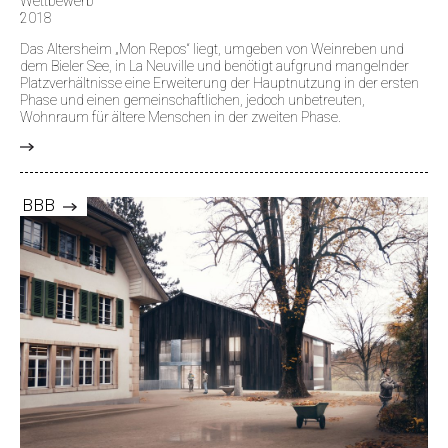
Wettbewerb
2018
Das Altersheim „Mon Repos“ liegt, umgeben von Weinreben und
dem Bieler See, in La Neuville und benötigt aufgrund mangelnder
Platzverhältnisse eine Erweiterung der Hauptnutzung in der ersten
Phase und einen gemeinschaftlichen, jedoch unbetreuten,
Wohnraum für ältere Menschen in der zweiten Phase.
>
BBB