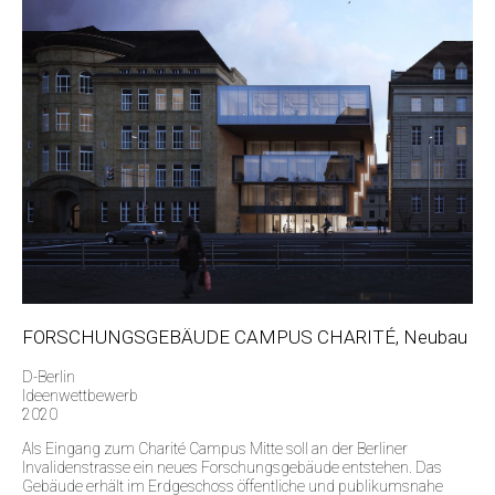
FORSCHUNGSGEBÄUDE CAMPUS CHARITÉ, Neubau
D-Berlin
Ideenwettbewerb
2020
Als Eingang zum Charité Campus Mitte soll an der Berliner
Invalidenstrasse ein neues Forschungsgebäude entstehen. Das
Gebäude erhält im Erdgeschoss öffentliche und publikumsnahe