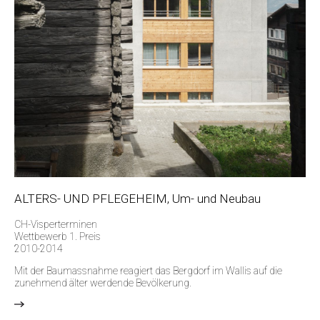
ALTERS- UND PFLEGEHEIM, Um- und Neubau
CH-Visperterminen
Wettbewerb 1. Preis
2010-2014
Mit der Baumassnahme reagiert das Bergdorf im Wallis auf die
zunehmend älter werdende Bevölkerung.
>