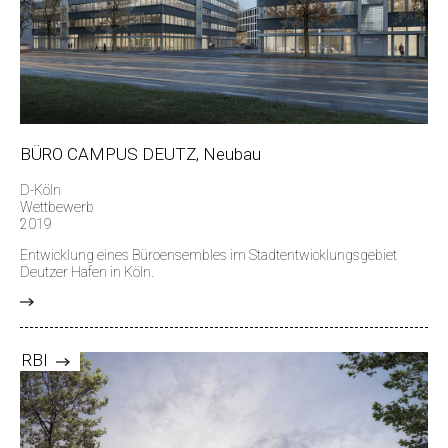
BÜRO CAMPUS DEUTZ, Neubau
D-Köln
Wettbewerb
2019
Entwicklung eines Büroensembles im Stadtentwicklungsgebiet
Deutzer Hafen in Köln.
>
RBI