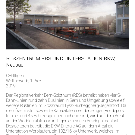
BUSZENTRUM RBS UND UNTERSTATION BKW,
Neubau
CH-Ittigen
Wettbewerb, 1.Preis
2019-
Der Regionalverkehr Bern-Solothurn (RBS) betreibt neben vier S-
Bahn-Linien rund zehn Buslinien in Bern und Umgebung sowie elf
weitere Buslinien im Grossraum Lyss-Bucheggberg-Jegenstorf. Da
die Infrastruktur sowie die Kapazitäten des derzeitigen Busdepots
für die rund 45 Fahrzeuge unzureichend sind, wird auf dem Areal
an der Worblentalstrasse in Ittigen ein neues Busdepot geplant.
Desweiteren betreibt die BKW Energie AG auf dem Areal die
Unterstation Worblaufen, ein 132/16 kV Unterwerk, welches im