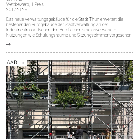
Wettbewerb, 1.Preis
2017-2023
Das neue Verwaltungsgebäude für die Stadt Thun erweitert die
bestehenden Bürogebäude der Stadtverwaltung an der
Industriestrasse. Neben den Büroflächen sind anverwandte
Nutzungen wie Schulungsräume und Sitzungszimmer vorgesehen.
>
AAB