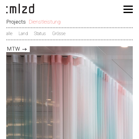
Projects
Dienstleistung
alle
Land
Status
Grösse
MTW