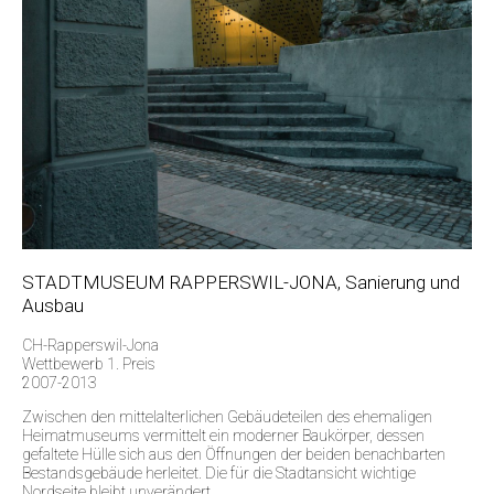
STADTMUSEUM RAPPERSWIL-JONA, Sanierung und
Ausbau
CH-Rapperswil-Jona
Wettbewerb 1. Preis
2007-2013
Zwischen den mittelalterlichen Gebäudeteilen des ehemaligen
Heimatmuseums vermittelt ein moderner Baukörper, dessen
gefaltete Hülle sich aus den Öffnungen der beiden benachbarten
Bestandsgebäude herleitet. Die für die Stadtansicht wichtige
Nordseite bleibt unverändert.