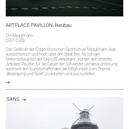
ARTPLACE PAVILLON, Neubau
CH-Magglingen
2001-2002
Das Gelände der Eidgenössischen Sportschule Magglingen liegt
aussichtsreich und hoch über der Stadt Biel. Als ruhiger
Nebenschauplatz der Expo.02 ‚Artplages’, bot der dort erstellte
‚Artplace’-Pavillon für die Dauer der Schweizer Landesausstellung
wechselnden Kunstschaffenden die Möglichkeit zum Thema
„Bewegung und Sport“ zu arbeiten und auszustellen.
>
SANS