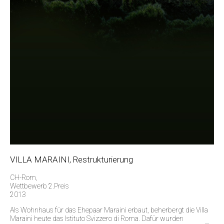
VILLA MARAINI, Restrukturierung
CH-Rom,
Wettbewerb 2.Preis
2013
Als Wohnhaus für das Ehepaar Maraini erbaut, beherbergt die Villa
Maraini heute das Istituto Svizzero di Roma. Dafür wurden