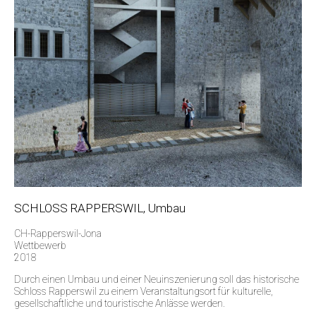
SCHLOSS RAPPERSWIL, Umbau
CH-Rapperswil-Jona
Wettbewerb
2018
Durch einen Umbau und einer Neuinszenierung soll das historische
Schloss Rapperswil zu einem Veranstaltungsort für kulturelle,
gesellschaftliche und touristische Anlässe werden.