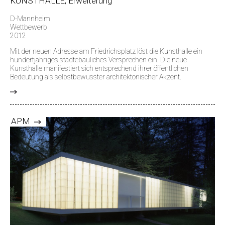
KUNSTHALLE, Erweiterung
D-Mannheim
Wettbewerb
2012
Mit der neuen Adresse am Friedrichsplatz löst die Kunsthalle ein
hundertjähriges städtebauliches Versprechen ein. Die neue
Kunsthalle manifestiert sich entsprechend ihrer öffentlichen
Bedeutung als selbstbewusster architektonischer Akzent.
>
APM