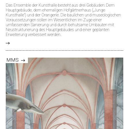
Das Ensemble der Kunsthalle besteht aus drei Gebäuden: Dem
Hauptgebäude, dem ehemaligen Hofgärtnerhaus („Junge
Kunsthalle“) und der Orangerie. Die baulichen und museologischen
Voraussetzungen sollen im Wesentlichen im Zuge einer
umfassenden Sanierung und durch behutsame Umbauten mit
Neustrukturierung des Hauptgebäudes und einer geplanten
Erweiterung verbessert werden.
>
MMS