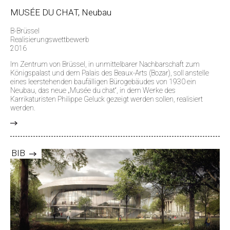
MUSÉE DU CHAT, Neubau
B-Brüssel
Realisierungswettbewerb
2016
Im Zentrum von Brüssel, in unmittelbarer Nachbarschaft zum
Königspalast und dem Palais des Beaux-Arts (Bozar), soll anstelle
eines leerstehenden baufälligen Bürogebäudes von 1930 ein
Neubau, das neue „Musée du chat“, in dem Werke des
Karrikaturisten Philippe Geluck gezeigt werden sollen, realisiert
werden.
>
BIB